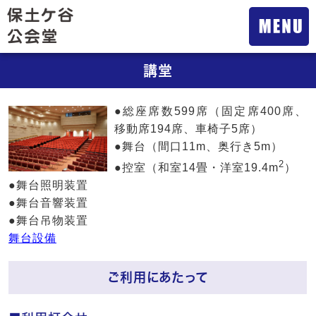
講堂
●総座席数599席（固定席400席、
移動席194席、車椅子5席）
●舞台（間口11m、奥行き5m）
2
●控室（和室14畳・洋室19.4m
）
●舞台照明装置
●舞台音響装置
●舞台吊物装置
舞台設備
ご利用にあたって