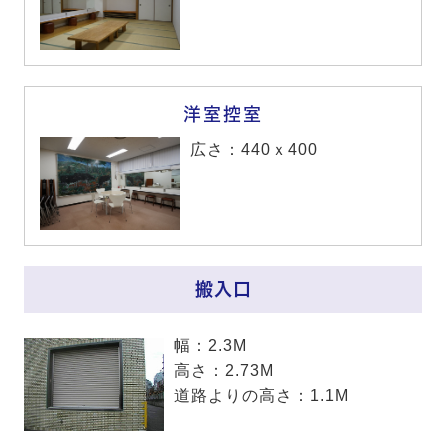
洋室控室
広さ：440ｘ400
搬入口
幅：2.3M
高さ：2.73M
道路よりの高さ：1.1M