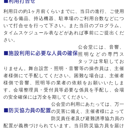
■利用打合せ
利用日の約1ヶ月前くらいまでに、当日の進行、ご使用
になる備品、持込機器、駐車場のご利用台数などにつ
いて打合せを行って下さい。また当日のプログラム、
タイムスケジュール表などがあれば事前にご提出くだ
さい。
公会堂には、音響、
■施設利用に必要な人員の確保
照明などの専門ス
タッフは常駐してお
りません。舞台設営・照明・音響等の操作員は、主催
者様側にて手配してください。困難な場合は、主催者
様側で音響、照明等の業者の依頼をお願いいたしま
す。会場整理員・受付員等必要な係員を手配し、会場
の安全確保には万全を期してください。
公会堂の利用にあたっては、万一
■防災協力員の配置
の災害に備え、主催者様によって
防災責任者及び避難誘導協力員の
配置が義務づけられています。当日防災協力員を届け