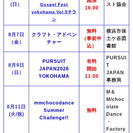
開演
(日）
スト協会
Gospel Fest
16:00
yokohama Vol.5チラ
シ
無料
横浜市保
8月7日
クラフト・アドベン
（事前申
土ケ谷図
（金）
チャー
込）
書館
PURSUI
PURSUIT
有料
8月9日
T
JAPAN2026
開始
（日）
JAPAN
YOKOHAMA
11:00
事務局
M＆
M/choc
mmchocodance
8月11日
olate
Summer
無料
(火/祝)
Dance
Challenge!!
・
Factory