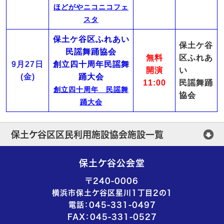
ほどがやニコニコフェ
スタ
保土ケ谷区ふれあい
保土ケ谷
民謡舞踊協会
無料
区ふれあ
9月27日
創立四十周年民謡舞
開演
い
(金)
踊大会
11:00
民謡舞踊
創立四十周年 民謡舞
協会
踊大会
保土ケ谷区区民利用施設協会施設一覧
保土ケ谷公会堂
保土ケ谷公会堂
横浜市ほどがや地区センター
〒240-0006
横浜市保土ケ谷区星川1丁目2の1
横浜市西谷地区センター
電話：045-331-0497
FAX：045-331-0527
横浜市初音が丘地区センター