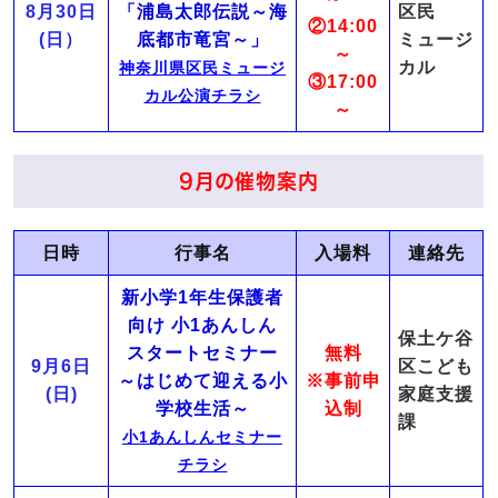
8月30日
「浦島太郎伝説～海
区民
②14:00
(日）
底都市竜宮～」
ミュージ
～
カル
神奈川県区民ミュージ
③17:00
カル公演チラシ
～
9月の催物案内
日時
行事名
入場料
連絡先
新小学1年生保護者
向け
小1あんしん
保土ケ谷
スタートセミナー
無料
9月6日
区こども
～はじめて迎える小
※事前申
(日)
家庭支援
学校生活～
込制
課
小1あんしんセミナー
チラシ