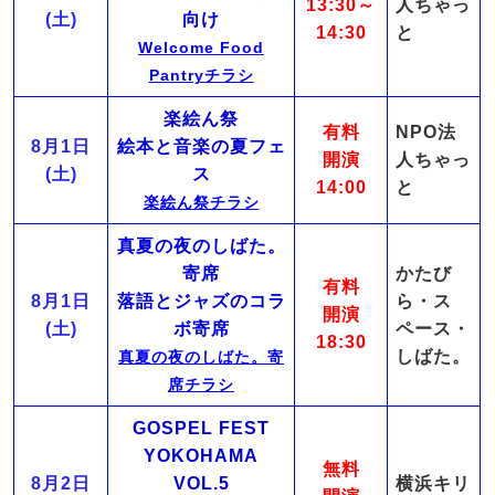
13:30～
人ちゃっ
(土)
向け
14:30
と
Welcome Food
Pantryチラシ
楽絵ん祭
有料
NPO法
8月1日
絵本と音楽の夏フェ
開演
人ちゃっ
(土)
ス
14:00
と
楽絵ん祭チラシ
真夏の夜のしばた。
寄席
かたび
有料
8月1日
落語とジャズのコラ
ら・ス
開演
(土)
ボ寄席
ペース・
18:30
しばた。
真夏の夜のしばた。寄
席チラシ
GOSPEL FEST
YOKOHAMA
無料
8月2日
VOL.5
横浜キリ