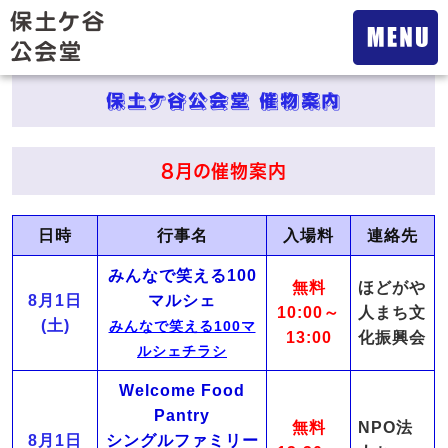
保土ケ谷公会堂 催物案内
8月の催物案内
日時
行事名
入場料
連絡先
みんなで笑える100
無料
ほどがや
8月1日
マルシェ
10:00～
人まち文
(土)
みんなで笑える100マ
13:00
化振興会
ルシェチラシ
Welcome Food
Pantry
無料
NPO法
8月1日
シングルファミリー