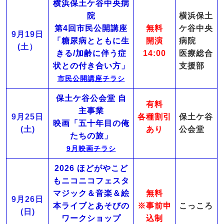
横浜保土ケ谷中央病
院
横浜保土
第4回市民公開講座
無料
ケ谷中央
9月19日
「糖尿病とともに生
開演
病院
(土）
きる/加齢に伴う症
14:00
医療総合
状との付き合い方」
支援部
市民公開講座チラシ
保土ケ谷公会堂 自
有料
主事業
9月25日
各種割引
保土ケ谷
映画「五十年目の俺
(土)
あり
公会堂
たちの旅」
9月映画チラシ
2026 ほどがやこど
もニコニコフェスタ
マジック＆音楽＆絵
無料
9月26日
本ライブとあそびの
※事前申
こっころ
(日)
ワークショップ
込制