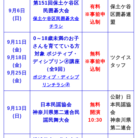
第151回保土ケ谷区
有料
保土ケ谷
9月6日
民囲碁大会
※事前申
区囲碁連
(日)
保土ケ谷区民囲碁大会
込制
盟
チラシ
0～18歳未満のお子
9月11日
さんを育てている方
(金)
対象
ポジティブ・
無料
9月18日
ツクイス
ディシプリン🄬講座
※事前申
(金)
タッフ
（全9回）
込制
9月25日
ポジティブ・ディシプ
(金)
リンチラシ🄬
公財）日
日本民謡協会
無料
本民謡協
9月13日
神奈川県第二連合民
開演
会
(日)
謡民舞大会
10:30
神奈川県
第二連合