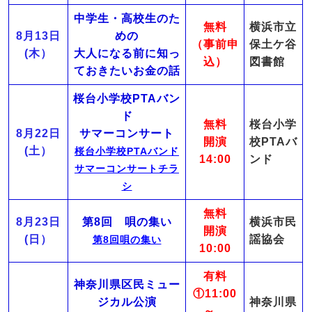
中学生・高校生のた
無料
横浜市立
8月13日
めの
（事前申
保土ケ谷
(木）
大人になる前に知っ
込）
図書館
ておきたいお金の話
桜台小学校PTAバン
ド
無料
桜台小学
8月22日
サマーコンサート
開演
校PTAバ
(土）
桜台小学校PTAバンド
14:00
ンド
サマーコンサートチラ
シ
無料
8月23日
第8回 唄の集い
横浜市民
開演
(日）
謡協会
第8回唄の集い
10:00
有料
神奈川県区民ミュー
①11:00
ジカル公演
神奈川県
～